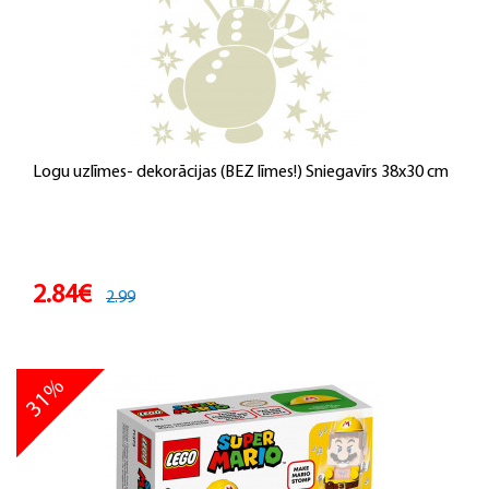
Logu uzlīmes- dekorācijas (BEZ līmes!) Sniegavīrs 38x30 cm
2.84€
2.99
31%