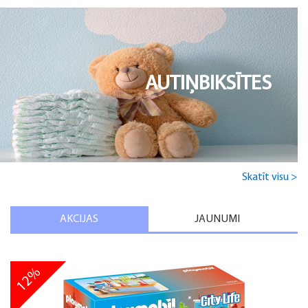
AUTIŅBIKSĪTES
Skatīt visu >
AKCIJAS
JAUNUMI
12%