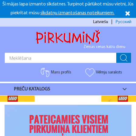
Šī mājas lapa izmanto sīkdatnes. Turpinot pārlūkot mūsu vietni, Jūs
+371 26916937
+371 26916937
Darba dienās 10:00-16:00 S.Sv. Brīvs
piekrītat mūsu
sīkdatņu izmantošanas noteikumiem.
facebook
Latviešu
Русский
Zemas cenas katru dienu
Mans profils
Vēlmju saraksts
PREČU KATALOGS