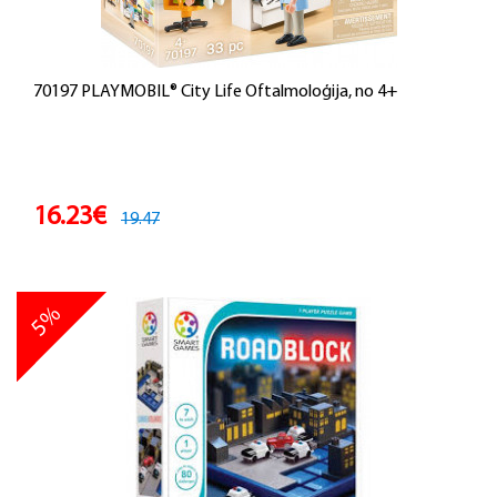
70197 PLAYMOBIL® City Life Oftalmoloģija, no 4+
16.23€
19.47
5%