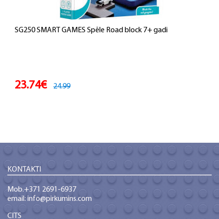
SG250 SMART GAMES Spēle Road block 7+ gadi
23.74€
24.99
KONTAKTI
Mob.+371 2691-6937
email: info@pirkumins.com
CITS