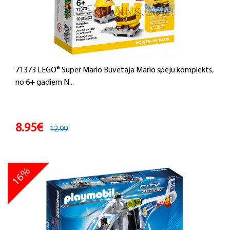
71373 LEGO® Super Mario Būvētāja Mario spēju komplekts,
no 6+ gadiem N...
8.95€
12.99
16%