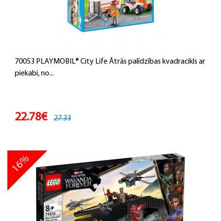
70053 PLAYMOBIL® City Life Ātrās palīdzības kvadracikls ar
piekabi, no...
22.78€
27.33
16%