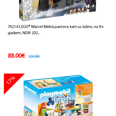
76214 LEGO® Marvel Melnā pantera: karš uz ūdens, no 8+
gadiem, NEW 202...
88.00€
104.99
17%