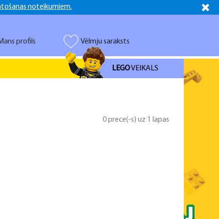
ntošanas noteikumiem.
Latviešu
Русский
Mans profils
Vēlmju saraksts
LEGO
VEIKALS
0 prece(-s) uz 1 lapas