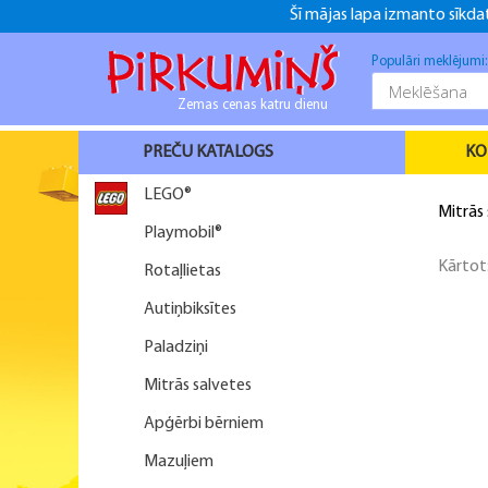
Šī mājas lapa izmanto sīkdat
+371 26916937
+371 26916937
f
Populāri meklējumi
Zemas cenas katru dienu
PREČU KATALOGS
KO
LEGO®
Mitrās
Playmobil®
Kārtot
Rotaļlietas
Autiņbiksītes
Paladziņi
Mitrās salvetes
Apģērbi bērniem
Mazuļiem