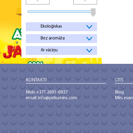
Ekoloģiskas
Bez aromāta
Ar vāciņu
KONTAKTI
CITS
Mob.+371 2691-6937
Blog
email: info@pirkumins.com
Mēs esa