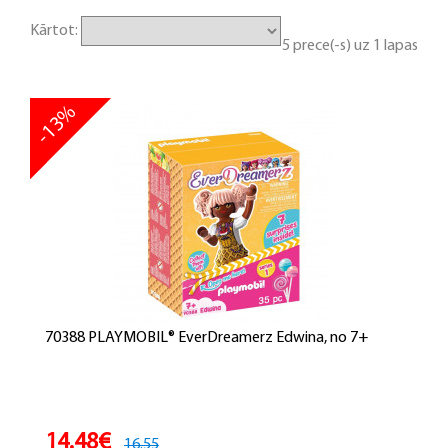
Kārtot:
5 prece(-s) uz 1 lapas
-13%
70388 PLAYMOBIL® EverDreamerz Edwina, no 7+
14.48€
16.55