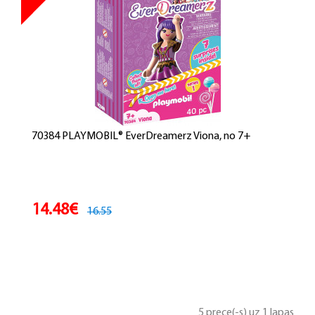
70384 PLAYMOBIL® EverDreamerz Viona, no 7+
14.48€
16.55
5 prece(-s) uz 1 lapas