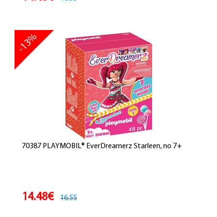
-13%
70387 PLAYMOBIL® EverDreamerz Starleen, no 7+
14.48€
16.55