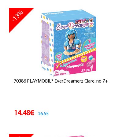
-13%
70386 PLAYMOBIL® EverDreamerz Clare, no 7+
14.48€
16.55