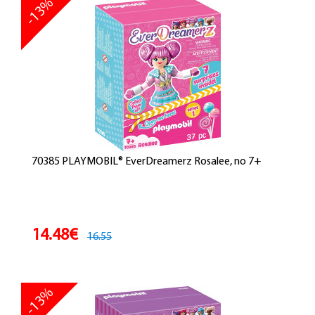
-13%
70385 PLAYMOBIL® EverDreamerz Rosalee, no 7+
14.48€
16.55
-13%