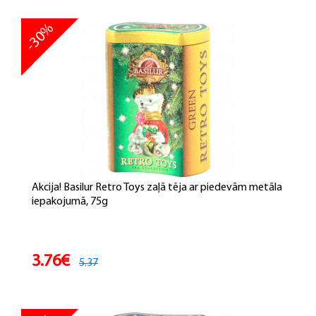
-30%
Akcija! Basilur Retro Toys zaļā tēja ar piedevām metāla
iepakojumā, 75g
3.76€
5.37