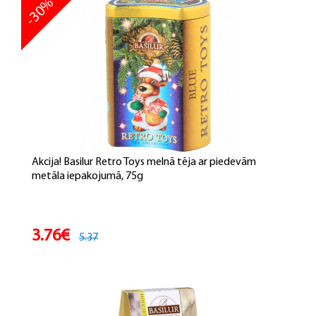
-30%
Akcija! Basilur Retro Toys melnā tēja ar piedevām
metāla iepakojumā, 75g
3.76€
5.37