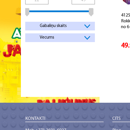
4125
Rokk
Gabaliņu skaits
no 6
Vecums
49
KONTAKTI
CITS