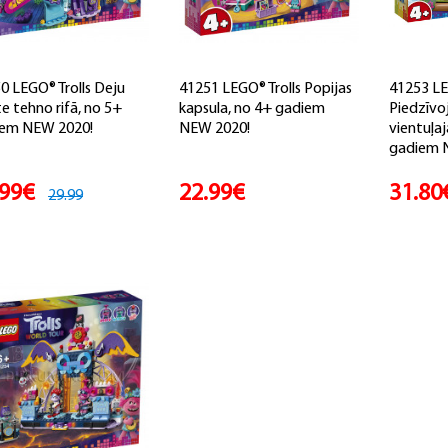
0 LEGO® Trolls Deju
41251 LEGO® Trolls Popijas
41253 LE
te tehno rifā, no 5+
kapsula, no 4+ gadiem
Piedzīvo
em NEW 2020!
NEW 2020!
vientuļa
gadiem N
.99€
22.99€
31.80
29.99