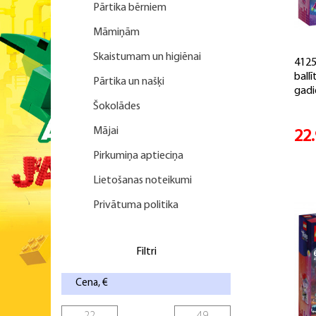
Pārtika bērniem
Māmiņām
Skaistumam un higiēnai
4125
ballī
Pārtika un našķi
gadi
Šokolādes
Mājai
22
Pirkumiņa aptieciņa
Lietošanas noteikumi
Privātuma politika
Filtri
Cena, €