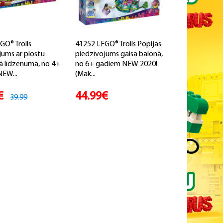
GO® Trolls
41252 LEGO® Trolls Popijas
jums ar plostu
piedzīvojums gaisa balonā,
jā līdzenumā, no 4+
no 6+ gadiem NEW 2020!
EW...
(Mak...
€
44.99€
39.99