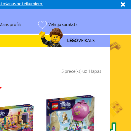
ntošanas noteikumiem.
Latviešu
Русский
Mans profils
Vēlmju saraksts
LEGO
VEIKALS
5 prece(-s) uz 1 lapas