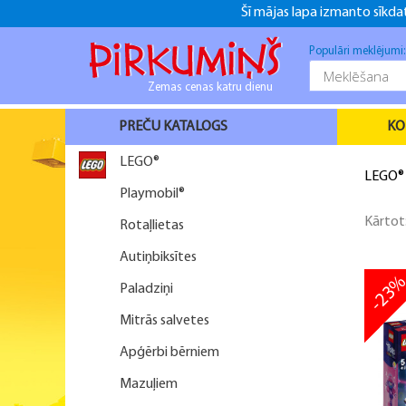
Šī mājas lapa izmanto sīkdat
+371 26916937
+371 26916937
f
Populāri meklējumi
Zemas cenas katru dienu
PREČU KATALOGS
KO
LEGO®
LEGO®
Playmobil®
Kārtot
Rotaļlietas
Autiņbiksītes
-23
Paladziņi
Mitrās salvetes
Apģērbi bērniem
Mazuļiem