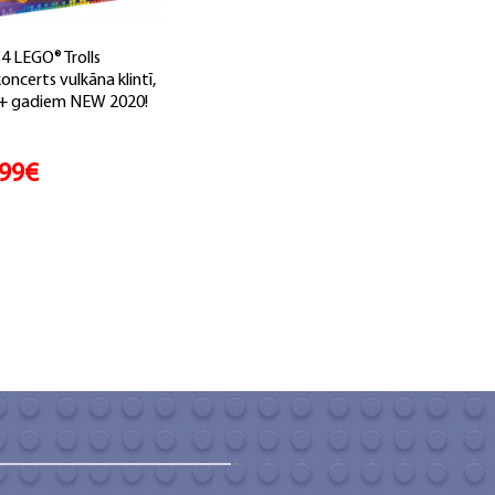
4 LEGO® Trolls
oncerts vulkāna klintī,
+ gadiem NEW 2020!
.99€