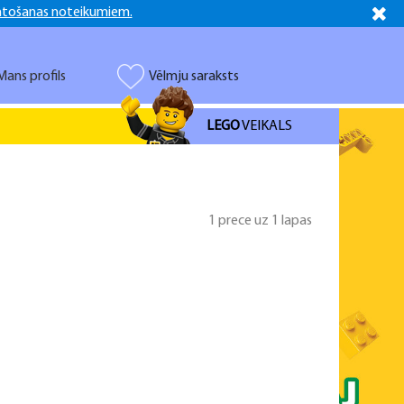
ntošanas noteikumiem.
Latviešu
Русский
Mans profils
Vēlmju saraksts
LEGO
VEIKALS
1 prece uz 1 lapas