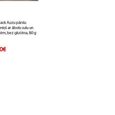
jack Auzu pārslu
niņš ar ābolu sulu un
ēm, bez glutēna, 80 g
40€