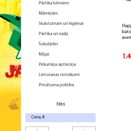
Pārtika bērniem
Māmiņām
Skaistumam un higiēnai
Flap
bato
Pārtika un našķi
aven
Šokolādes
Mājai
1.
Pirkumiņa aptieciņa
Lietošanas noteikumi
Privātuma politika
Filtri
Cena, €