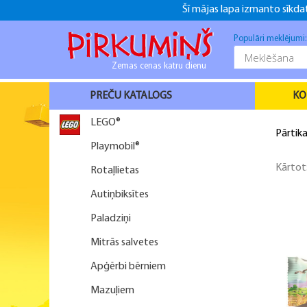
Šī mājas lapa izmanto sīkdat
+371 26916937
+371 26916937
f
Populāri meklējumi
Zemas cenas katru dienu
PREČU KATALOGS
KO
LEGO®
Pārtika
Playmobil®
Kārtot
Rotaļlietas
Autiņbiksītes
Paladziņi
Mitrās salvetes
Apģērbi bērniem
Mazuļiem