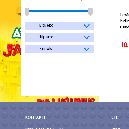
Izpā
Bell
Bio/eko
mask
Tilpums
10
Zīmols
KONTAKTI
CITS