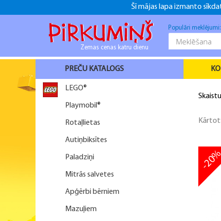
Šī mājas lapa izmanto sīkdat
+371 26916937
+371 26916937
f
Populāri meklējumi
Zemas cenas katru dienu
PREČU KATALOGS
KO
LEGO®
Skaist
Playmobil®
Kārtot
Rotaļlietas
Autiņbiksītes
-20
Paladziņi
Mitrās salvetes
Apģērbi bērniem
Mazuļiem