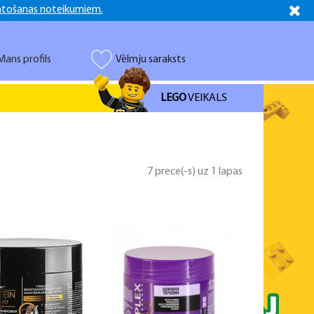
ntošanas noteikumiem.
Latviešu
Русский
Mans profils
Vēlmju saraksts
LEGO
VEIKALS
7 prece(-s) uz 1 lapas