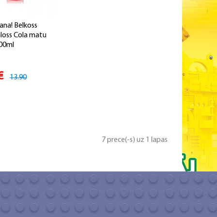
ana! Belkoss
Gloss Cola matu
00ml
€
13.90
7 prece(-s) uz 1 lapas