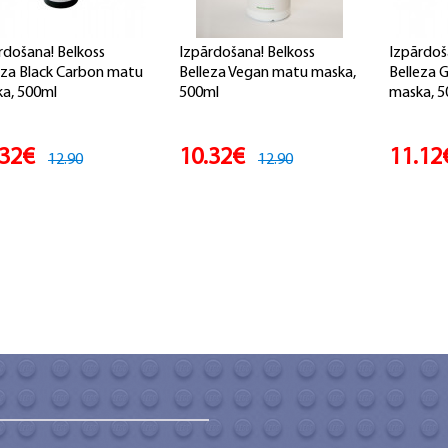
rdošana! Belkoss
Izpārdošana! Belkoss
Izpārdoš
eza Black Carbon matu
Belleza Vegan matu maska,
Belleza 
a, 500ml
500ml
maska, 5
.32€
10.32€
11.12
12.90
12.90