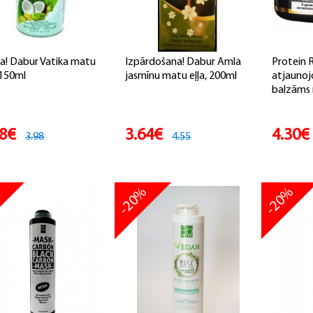
ja! Dabur Vatika matu
Izpārdošana! Dabur Amla
Protein R
 150ml
jasmīnu matu eļļa, 200ml
atjaunoj
balzāms 
18€
3.64€
4.30€
3.98
4.55
%
-20%
-20%