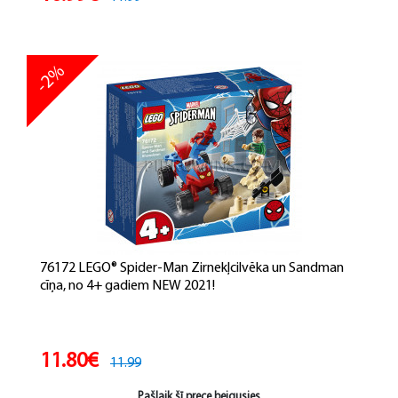
-2%
76172 LEGO® Spider-Man Zirnekļcilvēka un Sandman
cīņa, no 4+ gadiem NEW 2021!
11.80€
11.99
Pašlaik šī prece beigusies