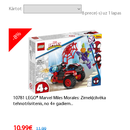
Kārtot:
8 prece(-s) uz 1 lapas
-8%
10781 LEGO® Marvel Miles Morales: Zirnekļcilvēka
tehnotrīsritenis, no 4+ gadiem...
10.99€
11.99