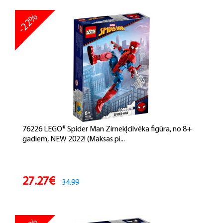
-22%
76226 LEGO® Spider Man Zirnekļcilvēka figūra, no 8+
gadiem, NEW 2022! (Maksas pi...
27.27€
34.99