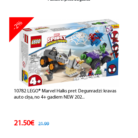
-2%
10782 LEGO® Marvel Halks pret Degunradzi: kravas
auto cīņa, no 4+ gadiem NEW 202...
21.50€
21.99