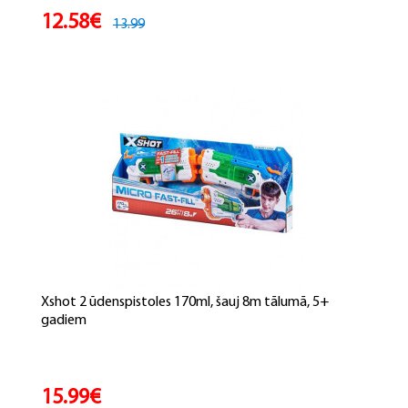
12.58€
13.99
Xshot 2 ūdenspistoles 170ml, šauj 8m tālumā, 5+
gadiem
15.99€