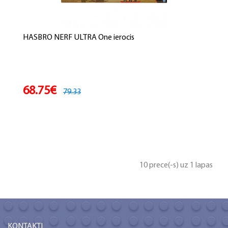
HASBRO NERF ULTRA One ierocis
68.75€
79.33
10 prece(-s) uz 1 lapas
KONTAKTI