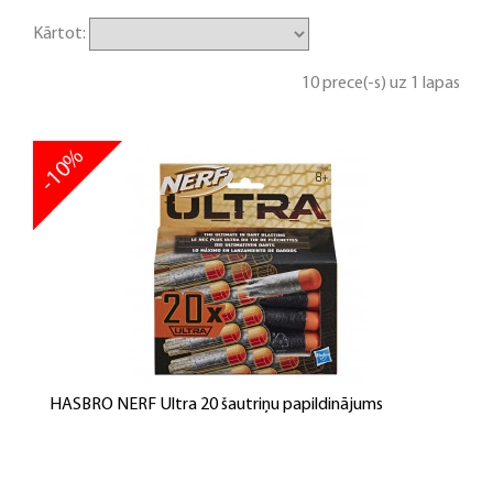
Kārtot:
10 prece(-s) uz 1 lapas
-10%
HASBRO NERF Ultra 20 šautriņu papildinājums