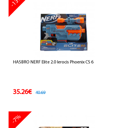
-13%
HASBRO NERF Elite 2.0 Ierocis Phoenix CS 6
35.26€
40.69
-7%