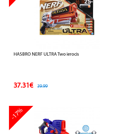
HASBRO NERF ULTRA Two ierocis
37.31€
39.99
-17%