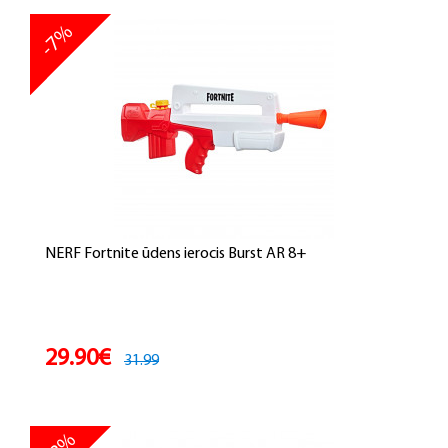
-7%
NERF Fortnite ūdens ierocis Burst AR 8+
29.90€
31.99