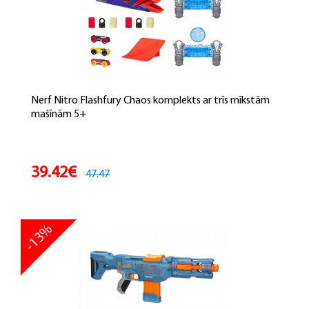
Nerf Nitro Flashfury Chaos komplekts ar trīs mīkstām
mašīnām 5+
39.42€
47.47
-13%