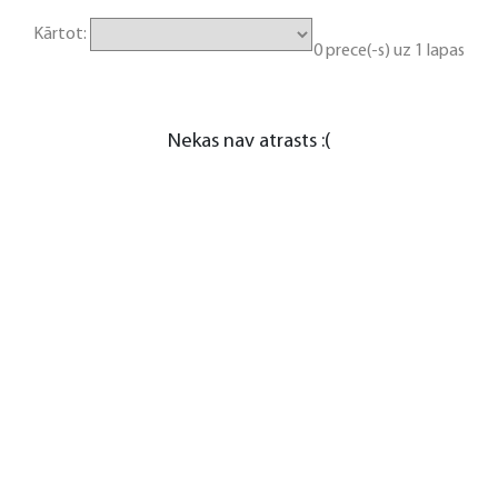
Kārtot:
0 prece(-s) uz 1 lapas
Nekas nav atrasts :(