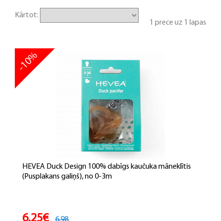
Kārtot:
1 prece uz 1 lapas
-10%
HEVEA Duck Design 100% dabīgs kaučuka māneklītis
(Pusplakans galiņš), no 0-3m
6.25€
6.98